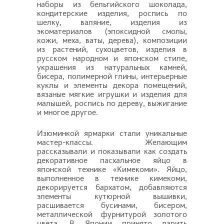
наборы из бельгийского шоколада,
кондитерские изделия, роспись по
шелку, валяние, изделия из
экоматериалов (эпоксидной смолы,
кожи, меха, ваты, дерева), композиции
из растений, сухоцветов, изделия в
русском народном и японском стиле,
украшения из натуральных камней,
бисера, полимерной глины, интерьерные
куклы и элементы декора помещений,
вязаные мягкие игрушки и изделия для
малышей, роспись по дереву, выжигание
и многое другое.
Изюминкой ярмарки стали уникальные
мастер-классы. Желающим
рассказывали и показывали как создать
декоративное пасхальное яйцо в
японской технике «Кимекоми». Яйцо,
выполненное в технике кимекоми,
декорируется бархатом, добавляются
элементы кутюрной вышивки,
расшивается бусинами, бисером,
металлической фурнитурой золотого
цвета. В Японии принято дарить