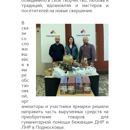
объединило в себе творчество, любовь и
традиций, вдохновляя и мастеров и
посетителей на новые свершения.
В
свя
зи
со
сло
жи
вш
ейс
я в
ми
ре
обс
тан
овк
ой,
орг
анизаторы и участники ярмарки решили
направить часть вырученных средств на
приобретение товаров для
гуманитарной помощи беженцам ДНР и
ЛНР в Подмосковье.