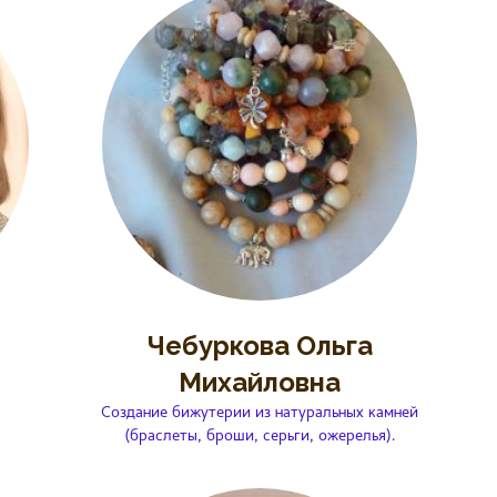
Чебуркова Ольга
Михайловна
Создание бижутерии из натуральных камней
(браслеты, броши, серьги, ожерелья).