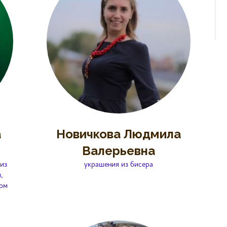
а
Новичкова Людмила
Валерьевна
из
украшения из бисера
,
том